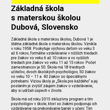
Základná škola
s materskou školou
Dubová, Slovensko
Základná škola s materskou školou, Dubová 1 je
štátna základná škola s materskou školou. Vznikla
v roku 1958. Poskytuje výchovu deťom vo veku 3
až 6 rokov, formálne vzdelávanie v nižších triedach
pre žiakov vo veku 6 až 10 rokov a vo vyšších
triedach pre žiakov vo veku 11 až 15 rokov. Počet
zamestnancov je 50. Škola má 18 triednych
učiteľov, dvoch školských psychológov, 50 žiakov
vo veku 10 – 11 a 40 žiakov so špeciálnymi
potrebami. Víziou školy je „Škola pre každého“ a jej
poslaním je zvýšiť záujem žiakov o vzdelávanie,
aby si udržali úspech v živote.
Škola má od roku 2015 inkluzívny program a tím
psychológov v škole, ktorí so žiakmi podporujú ich
vzdelávanie na prekonávanie bariér v učení. Tím