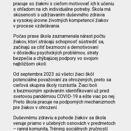
pracuje so žiakmi s cieľom motivovať ich k učeniu
s ohľadom na ich individuálne potreby. Škola má
skúsenosti s udržiavaním duševného zdravia
a vysokej úrovne životných kompetencií žiakov
v procese vzdelávania.
Počas praxe škola zaznamenala nárast počtu
žiakov, ktorí strácajú schopnosť sústrediť sa,
začínajú sa cítiť bezmocní a demotivovaní
v dôsledku psychických problémov, straty
bezpečia a chýbajúcej podpory vo svojom
najbližšom okolí.
Od septembra 2023 sú všetci žiaci škôl
potenciálne považovaní za ohrozených, preto sa
cieľová skupina školy rozrástla. Žiaci boli
s bezmocným správaním identifikovaní už pred
svetovou pandémiou COVID-19 a ešte viac po nej.
Preto škola pracuje na podporných mechanizmoch
pre žiakov v ohrození.
Duševnému zdraviu a pohode žiakov sa škola
venuje priamo v učebných osnovách v predmetoch
– ranná komunita, Tréning sociálnych zručností.