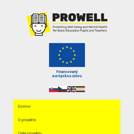
Financovaný
európskou úniou
Domov
O projekte
Ciele projektu