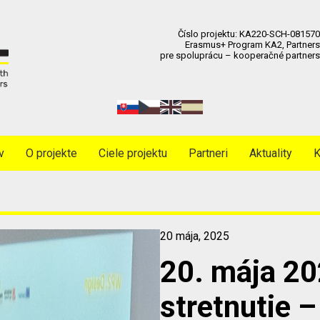
Číslo projektu: KA220-SCH-081570
Erasmus+ Program KA2, Partners
pre spoluprácu – kooperačné partners
v
O projekte
Ciele projektu
Partneri
Aktuality
K
20 mája, 2025
20. mája 20
stretnutie 