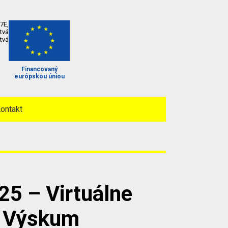
7E,
tvá
tvá
Financovaný
európskou úniou
ontakt
25 – Virtuálne
– Výskum