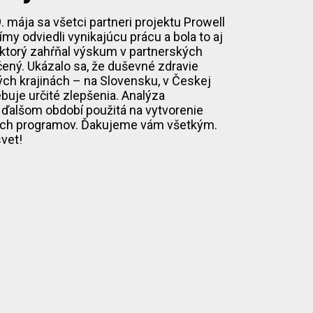
 mája sa všetci partneri projektu Prowell
tímy odviedli vynikajúcu prácu a bola to aj
, ktorý zahŕňal výskum v partnerských
ený. Ukázalo sa, že duševné zdravie
ých krajinách – na Slovensku, v Českej
ebuje určité zlepšenia. Analýza
 ďalšom období použitá na vytvorenie
nych programov. Ďakujeme vám všetkým.
vet!